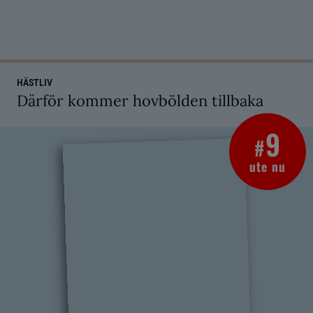
HÄSTLIV
Därför kommer hovbölden tillbaka
9
#
ute nu