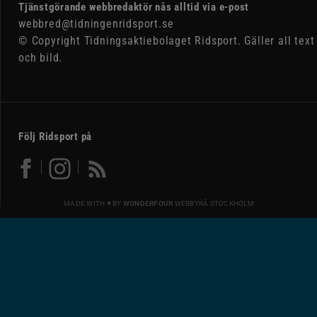
Tjänstgörande webbredaktör nås alltid via e-post
webbred@tidningenridsport.se
© Copyright Tidningsaktiebolaget Ridsport. Gäller all text
och bild.
Följ Ridsport på
MADE WITH ♥ BY
WONDERFOUR
WEBBYRÅ STOCKHOLM