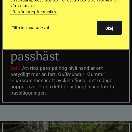
användarupplevelsen och för att utveckla och förbättra
våra tjänster.
Läs vår integritetspolicy
”Gummi” berättar:
Första stegen mot
Till mina sparade val
Okej
en internationell
passhäst
Att rida pass på hög nivå handlar om
Del 1
betydligt mer än fart. Guðmundur “Gummi”
Einarsson menar att nyckeln finns i det många
hoppar över – och det börjar långt innan första
passläggningen.