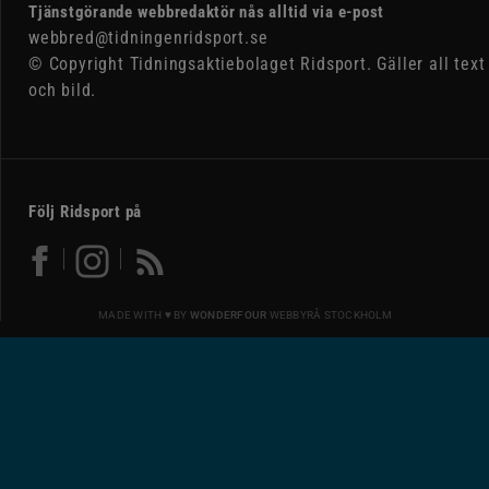
Tjänstgörande webbredaktör nås alltid via e-post
webbred@tidningenridsport.se
© Copyright Tidningsaktiebolaget Ridsport. Gäller all text
och bild.
Följ Ridsport på
MADE WITH ♥ BY
WONDERFOUR
WEBBYRÅ STOCKHOLM