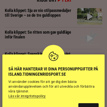
Kolla klippet: Sju av nio stilpassmedaljer
till Sverige – se de tre guldloppen
Kolla klippet: Se ritten som gav guldläge
inför finalen
Kolla klippet: Svenskägda hingsten bäst
av sexåringarna på Landsmót
SÅ HÄR HANTERAR VI DINA PERSONUPPGIFTER PÅ
ISLAND.TIDNINGENRIDSPORT.SE
Kolla klippet: Gljátoppur-dotterns
historiska bedömning
Vi använder cookies för att ge dig den bästa
användarupplevelsen och för att utveckla och förbättra
våra tjänster.
Läs vår integritetspolicy
Svensk bakom världens högst bedömda
islandshäst