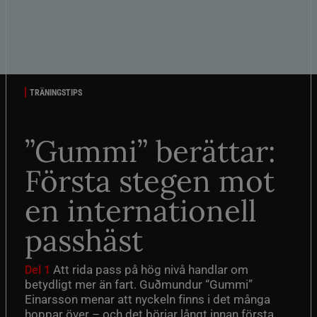
TRÄNINGSTIPS
”Gummi” berättar:
Första stegen mot
en internationell
passhäst
Att rida pass på hög nivå handlar om
Del 1
betydligt mer än fart. Guðmundur “Gummi”
Einarsson menar att nyckeln finns i det många
hoppar över – och det börjar långt innan första