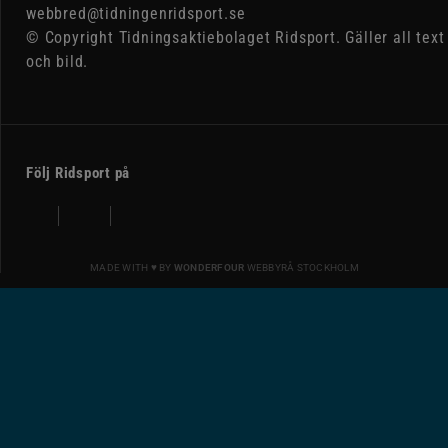
webbred@tidningenridsport.se
© Copyright Tidningsaktiebolaget Ridsport. Gäller all text
och bild.
Följ Ridsport på
MADE WITH ♥ BY
WONDERFOUR
WEBBYRÅ STOCKHOLM