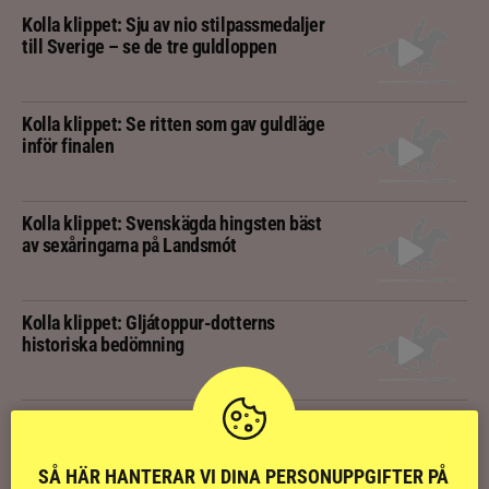
Kolla klippet: Sju av nio stilpassmedaljer
till Sverige – se de tre guldloppen
Kolla klippet: Se ritten som gav guldläge
inför finalen
Kolla klippet: Svenskägda hingsten bäst
av sexåringarna på Landsmót
Kolla klippet: Gljátoppur-dotterns
historiska bedömning
Svensk bakom världens högst bedömda
islandshäst
SÅ HÄR HANTERAR VI DINA PERSONUPPGIFTER PÅ