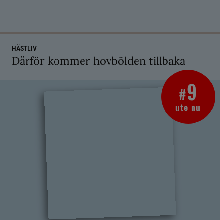
HÄSTLIV
Därför kommer hovbölden tillbaka
9
#
ute nu