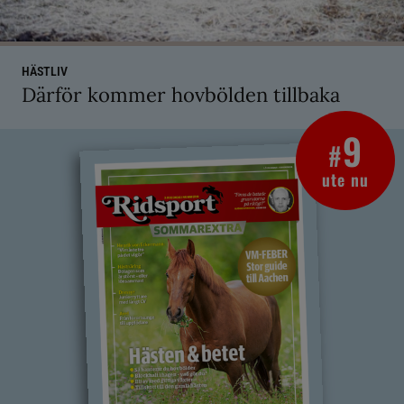
HÄSTLIV
Därför kommer hovbölden tillbaka
9
#
ute nu