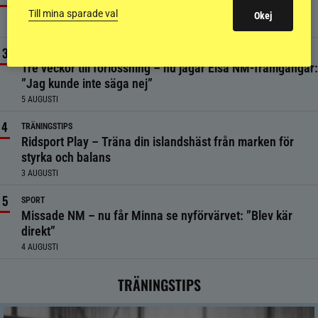
Mannen som förändrade hästvärlden för alltid är död
Till mina sparade val
Okej
3 AUGUSTI
SPORT
Tre veckor till förlossning – nu jagar Elsa NM-framgångar:
”Jag kunde inte säga nej”
5 AUGUSTI
TRÄNINGSTIPS
Ridsport Play – Träna din islandshäst från marken för
styrka och balans
3 AUGUSTI
SPORT
Missade NM – nu får Minna se nyförvärvet: ”Blev kär
direkt”
4 AUGUSTI
TRÄNINGSTIPS