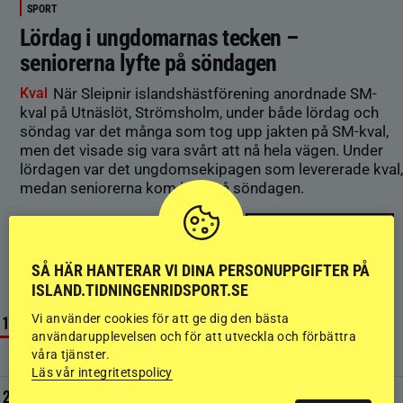
SPORT
Lördag i ungdomarnas tecken –
seniorerna lyfte på söndagen
Kval
När Sleipnir islandshästförening anordnade SM-
kval på Utnäslöt, Strömsholm, under både lördag och
söndag var det många som tog upp jakten på SM-kval,
men det visade sig vara svårt att nå hela vägen. Under
lördagen var det ungdomsekipagen som levererade kval,
medan seniorerna kom igen på söndagen.
ÄLDRE ARTIKLAR ›
SÅ HÄR HANTERAR VI DINA PERSONUPPGIFTER PÅ
MEST LÄST JUST NU
ISLAND.TIDNINGENRIDSPORT.SE
Vi använder cookies för att ge dig den bästa
NYHETER
användarupplevelsen och för att utveckla och förbättra
NM: Storbildsskärm välte – tävlingarna avbröts tillfälligt
våra tjänster.
7 AUGUSTI
Läs vår integritetspolicy
NYHETER