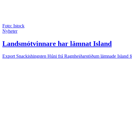
Foto: Istock
Nyheter
Landsmótvinnare har lämnat Island
Export
Snackishingsten Húni frá Ragnheiðarstöðum lämnade Island fö