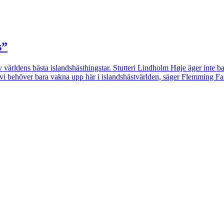
s”
v världens bästa islandshästhingstar. Stutteri Lindholm Høje äger inte
 vi behöver bara vakna upp här i islandshästvärlden, säger Flemming Fa