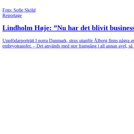
Foto: Sofie Sköld
Reportage
Lindholm Høje: ”Nu har det blivit busines
Uppfödarporträtt
I norra Danmark, strax utanför Ålborg finns några a
embryotransfer. – Det används med stor framgång i all annan avel, så