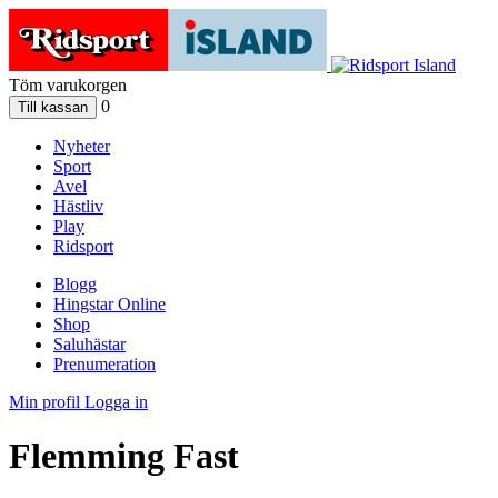
Töm varukorgen
0
Nyheter
Sport
Avel
Hästliv
Play
Ridsport
Blogg
Hingstar Online
Shop
Saluhästar
Prenumeration
Min profil
Logga in
Flemming Fast