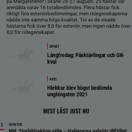
på Margaretehof i Skåne 26-27 augusti. 25 hästar var
anmälda varav 16 totalbedömdes. Flera hästar fick
riktigt fina exteriörbedömningar, men ridegenskaperna
nådde inte samma höga kvalitet. Tio av de visade
hästarna fick över 8,0 för exteriör, men ingen nådde över
8,0 för ridegenskaper.
SPORT
Långfredag: Påsktävlingar och GK-
kval
AVEL
Hlekkur blev högst bedömda
unghingsten 2021
MEST LÄST JUST NU
NYHETER
NM: Storbildsskärm välte – tävlingarna avbröts tillfälligt