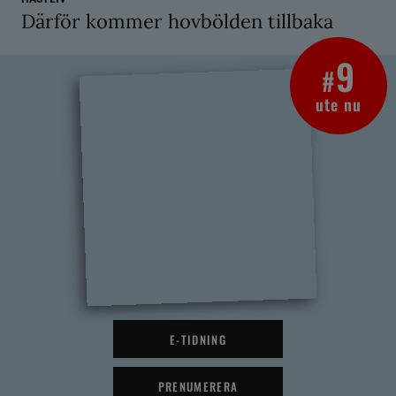
Därför kommer hovbölden tillbaka
9
#
ute nu
E-TIDNING
PRENUMERERA