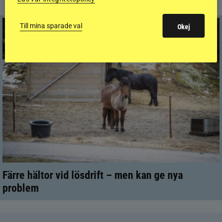
HÄSTHÄLSA
Till mina sparade val
Okej
Färre hältor vid lösdrift – men kan ge nya
problem