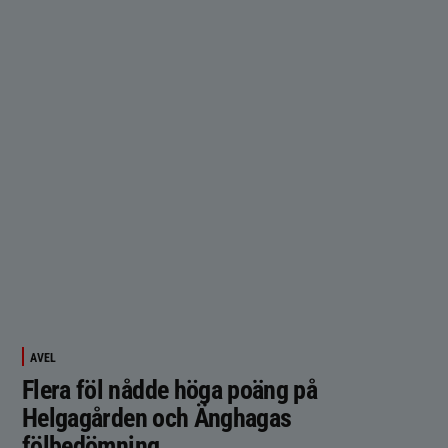
AVEL
Flera föl nådde höga poäng på
Helgagården och Änghagas
fölbedömning