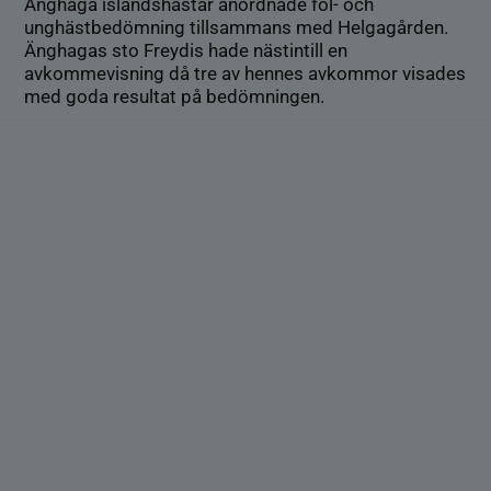
Änghaga islandshästar anordnade föl- och
unghästbedömning tillsammans med Helgagården.
Änghagas sto Freydis hade nästintill en
avkommevisning då tre av hennes avkommor visades
med goda resultat på bedömningen.