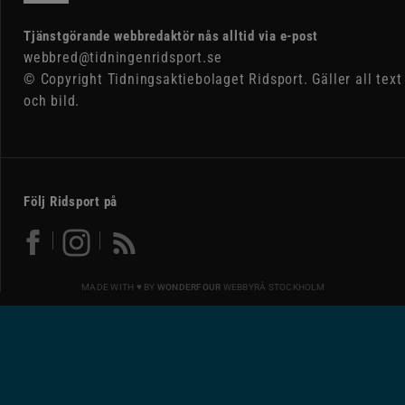
Tjänstgörande webbredaktör nås alltid via e-post
webbred@tidningenridsport.se
© Copyright Tidningsaktiebolaget Ridsport. Gäller all text
och bild.
Följ Ridsport på
MADE WITH ♥ BY
WONDERFOUR
WEBBYRÅ STOCKHOLM