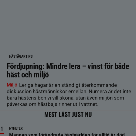
HÄSTÄGARTIPS
Fördjupning: Mindre lera – vinst för både
häst och miljö
Miljö
Leriga hagar är en ständigt återkommande
diskussion hästmänniskor emellan. Numera är det inte
bara hästens ben vi vill skona, utan även miljön som
påverkas om hästbajs rinner ut i vattnet.
MEST LÄST JUST NU
NYHETER
Mannen som förändrade hästvärlden för alltid är död