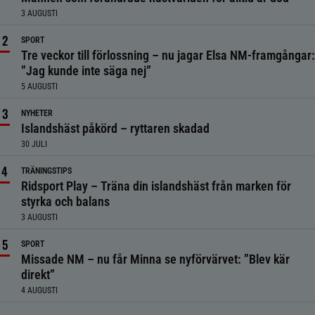
3 AUGUSTI
SPORT
Tre veckor till förlossning – nu jagar Elsa NM-framgångar:
”Jag kunde inte säga nej”
5 AUGUSTI
NYHETER
Islandshäst påkörd – ryttaren skadad
30 JULI
TRÄNINGSTIPS
Ridsport Play – Träna din islandshäst från marken för
styrka och balans
3 AUGUSTI
SPORT
Missade NM – nu får Minna se nyförvärvet: ”Blev kär
direkt”
4 AUGUSTI