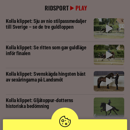
RIDSPORT
PLAY
Kolla klippet: Sju av nio stilpassmedaljer
till Sverige – se de tre guldloppen
Kolla klippet: Se ritten som gav guldläge
inför finalen
Kolla klippet: Svenskägda hingsten bäst
av sexåringarna på Landsmót
Kolla klippet: Gljátoppur-dotterns
historiska bedömning
Svensk bakom världens högst bedömda