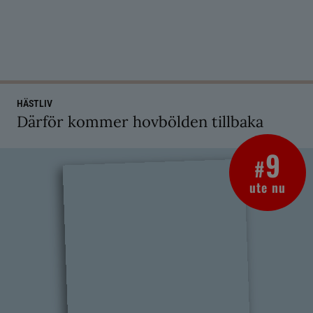
HÄSTLIV
Därför kommer hovbölden tillbaka
9
#
ute nu