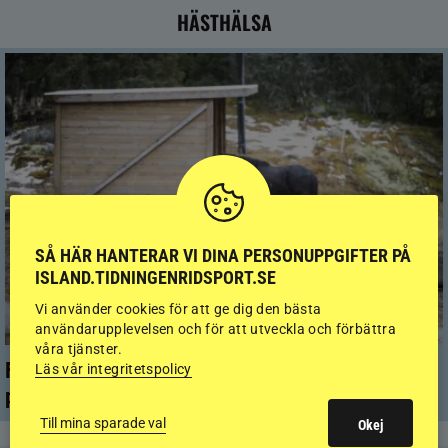
HÄSTHÄLSA
SÅ HÄR HANTERAR VI DINA PERSONUPPGIFTER PÅ
ISLAND.TIDNINGENRIDSPORT.SE
Vi använder cookies för att ge dig den bästa
användarupplevelsen och för att utveckla och förbättra
våra tjänster.
Färre hältor vid lösdrift – men kan ge nya
Läs vår integritetspolicy
problem
Till mina sparade val
Okej