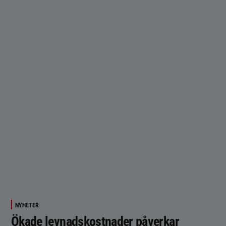
NYHETER
Ökade levnadskostnader påverkar