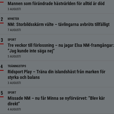
Mannen som förändrade hästvärlden för alltid är död
3 AUGUSTI
NYHETER
NM: Storbildsskärm välte – tävlingarna avbröts tillfälligt
7 AUGUSTI
SPORT
Tre veckor till förlossning – nu jagar Elsa NM-framgångar:
”Jag kunde inte säga nej”
5 AUGUSTI
TRÄNINGSTIPS
Ridsport Play – Träna din islandshäst från marken för
styrka och balans
3 AUGUSTI
SPORT
Missade NM – nu får Minna se nyförvärvet: ”Blev kär
direkt”
4 AUGUSTI