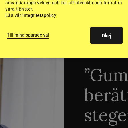
användarupplevelsen och för att utveckla och förbättra
våra tjänster.
Läs vår integritetspolicy
Till mina sparade val
Okej
TRÄNINGSTIPS
”Gum
berät
stege