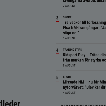
tävlingarna avbröts tillfäll
7 AUGUSTI
SPORT
Tre veckor till förlossnin
Elsa NM-framgångar: ”Ja
säga nej”
5 AUGUSTI
TRÄNINGSTIPS
Ridsport Play – Träna din
från marken för styrka o
3 AUGUSTI
SPORT
Missade NM – nu får Min
nyförvärvet: ”Blev kär dir
4 AUGUSTI
idleder