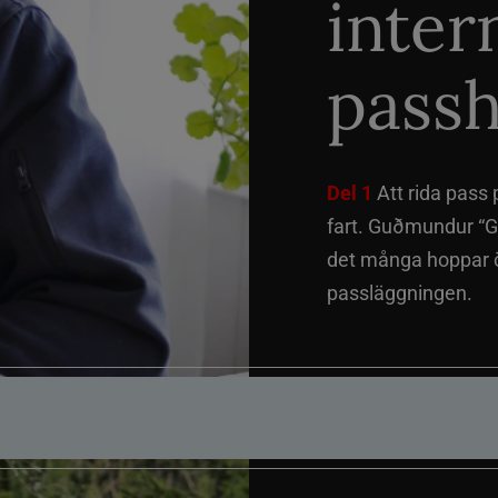
inter
passh
Del 1
Att rida pass 
fart. Guðmundur “G
det många hoppar öv
passläggningen.