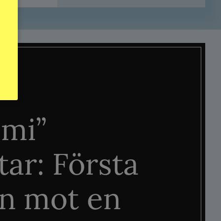
mi”
tar: Första
n mot en