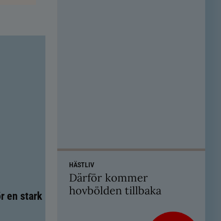
HÄSTLIV
Därför kommer
hovbölden tillbaka
r en stark