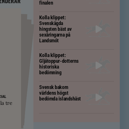
ENDERAR
finalen
Kolla klippet:
Svenskägda
hingsten bäst av
sexåringarna på
Landsmót
Kolla klippet:
Gljátoppur-dotterns
historiska
bedömning
Svensk bakom
världens högst
PS
yskland och
ft – men kan
IAL
bedömda islandshäst
ävs för att
kningar
la tre
em
tölten