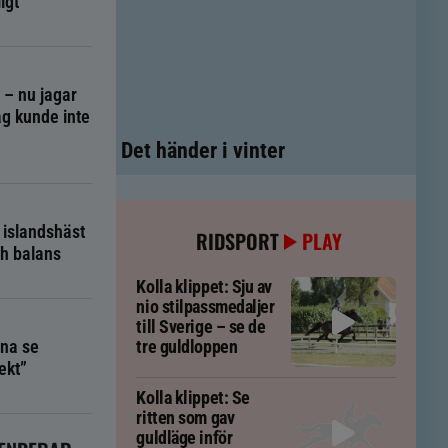
igt
g – nu jagar
g kunde inte
Det händer i vinter
 islandshäst
RIDSPORT
PLAY
ch balans
Kolla klippet: Sju av
nio stilpassmedaljer
till Sverige – se de
na se
tre guldloppen
ekt”
Kolla klippet: Se
ritten som gav
guldläge inför