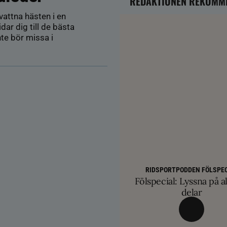
REDAKTIONEN REKOMM
attna hästen i en
dar dig till de bästa
nte bör missa i
AVEL
HÄSTÄGARTI
SM-finalist till T
TRÄNINGSTIPS
Färre hältor vid lösdri
RIDSPORTPODDEN FÖLSPEC
Balans och lösgjordhet kr
exklusiva betäc
Fölspecial: Lyssna på al
ge nya probl
övervinna travtakt i 
delar