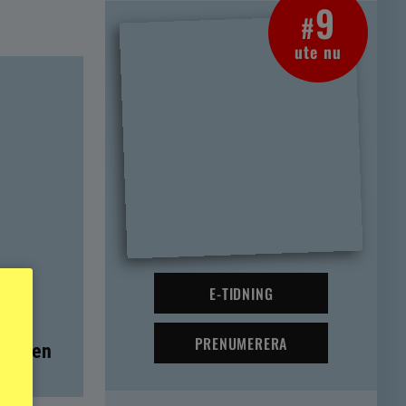
9
#
ute nu
E-TIDNING
PRENUMERERA
t – men