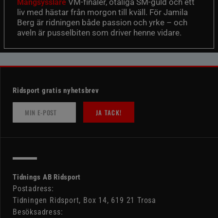
VM-finaler, otaliga SM-guld och ett
Mångsysslare
liv med hästar från morgon till kväll. För Jamila
Berg är ridningen både passion och yrke – och
aveln är pusselbiten som driver henne vidare.
Ridsport gratis nyhetsbrev
JA TACK!
Tidnings AB Ridsport
Postadress:
Tidningen Ridsport, Box 14, 619 21 Trosa
Besöksadress: