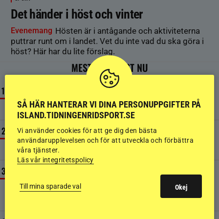
Det händer i höst och vinter
Evenemang
Hösten är i antågande och aktiviteterna
puttrar runt om i landet. Vet du inte vad du ska göra i
höst? Här har du lite förslag.
MEST LÄST JUST NU
NYHETER
Mannen som förändrade hästvärlden för alltid är död
SÅ HÄR HANTERAR VI DINA PERSONUPPGIFTER PÅ
3 AUGUSTI
ISLAND.TIDNINGENRIDSPORT.SE
Vi använder cookies för att ge dig den bästa
NYHETER
Islandshäst påkörd – ryttaren skadad
användarupplevelsen och för att utveckla och förbättra
våra tjänster.
30 JULI
Läs vår integritetspolicy
KRÖNIKOR
Johan Häggberg inför NM: ”Slagit mig hur jämnt det
Till mina sparade val
Okej
kommer vara”
30 JULI