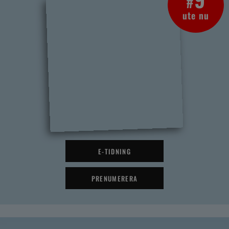
#
ute nu
E-TIDNING
PRENUMERERA