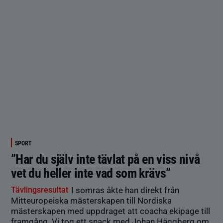
SPORT
”Har du själv inte tävlat på en viss nivå
vet du heller inte vad som krävs”
Tävlingsresultat
I somras åkte han direkt från
Mitteuropeiska mästerskapen till Nordiska
mästerskapen med uppdraget att coacha ekipage till
framgång. Vi tog ett snack med Johan Häggberg om