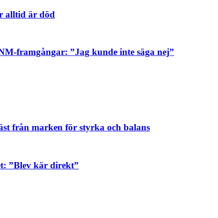
 alltid är död
sa NM-framgångar: ”Jag kunde inte säga nej”
äst från marken för styrka och balans
: ”Blev kär direkt”