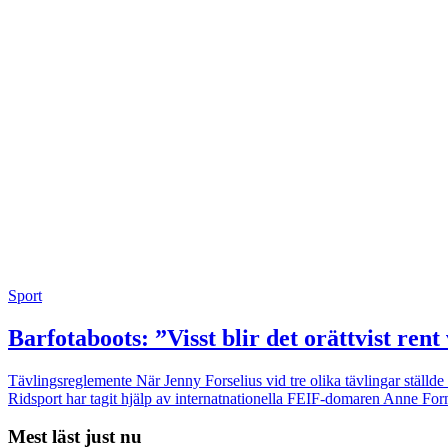
Sport
Barfotaboots: ”Visst blir det orättvist rent
Tävlingsreglemente
När Jenny Forselius vid tre olika tävlingar ställd
Ridsport har tagit hjälp av internatnationella FEIF-domaren Anne Forns
Mest läst just nu