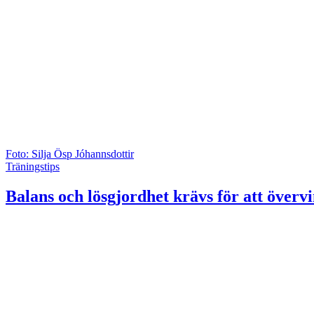
Foto: Silja Ösp Jóhannsdottir
Träningstips
Balans och lösgjordhet krävs för att övervi