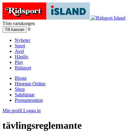
Töm varukorgen
0
Nyheter
Sport
Avel
Hästliv
Play
Ridsport
Blogg
Hingstar Online
Shop
Saluhästar
Prenumeration
Min profil
Logga in
tävlingsreglemante