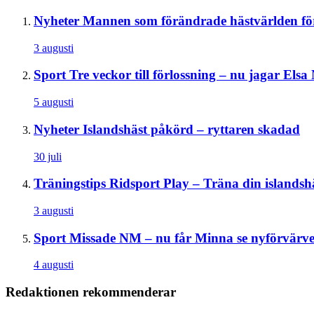
Nyheter
Mannen som förändrade hästvärlden för
3 augusti
Sport
Tre veckor till förlossning – nu jagar El
5 augusti
Nyheter
Islandshäst påkörd – ryttaren skadad
30 juli
Träningstips
Ridsport Play – Träna din islandsh
3 augusti
Sport
Missade NM – nu får Minna se nyförvärvet
4 augusti
Redaktionen rekommenderar