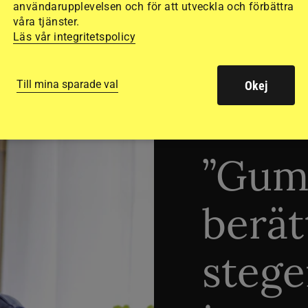
användarupplevelsen och för att utveckla och förbättra
våra tjänster.
Läs vår integritetspolicy
Till mina sparade val
Okej
TRÄNINGSTIPS
”Gum
berät
stege