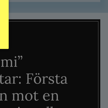
mi”
tar: Första
n mot en