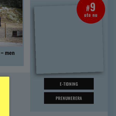
9
#
ute nu
t – men
E-TIDNING
PRENUMERERA