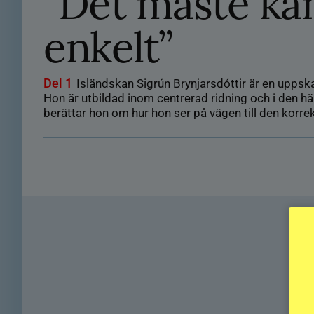
”Det måste kä
enkelt”
Del 1
Isländskan Sigrún Brynjarsdóttir är en uppska
Hon är utbildad inom centrerad ridning och i den här 
berättar hon om hur hon ser på vägen till den korre