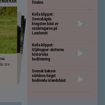
ENDERAR
finalen
Kolla klippet:
Svenskägda
hingsten bäst av
sexåringarna på
Landsmót
Kolla klippet:
Gljátoppur-dotterns
historiska
PS
yskland och
bedömning
ft – men kan
IAL
ävs för att
kningar
la tre
em
tölten
Svensk bakom
världens högst
bedömda islandshäst