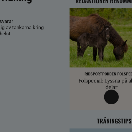
REDAKTIONEN REKOMM
svarar
ig av tankarna kring
helst.
HÄSTÄGARTI
AVEL
TRÄNINGSTIPS
SM-finalist till T
Färre hältor vid lösdri
RIDSPORTPODDEN FÖLSPEC
Balans och lösgjordhet kr
exklusiva betäc
Fölspecial: Lyssna på al
ge nya probl
övervinna travtakt i 
delar
TRÄNINGSTIPS