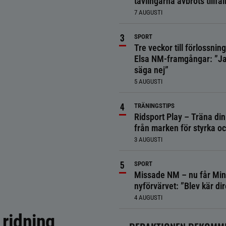
tävlingarna avbröts tillfäll
7 AUGUSTI
SPORT
Tre veckor till förlossnin
Elsa NM-framgångar: ”Ja
säga nej”
5 AUGUSTI
TRÄNINGSTIPS
Ridsport Play – Träna din
från marken för styrka o
3 AUGUSTI
SPORT
Missade NM – nu får Min
nyförvärvet: ”Blev kär dir
4 AUGUSTI
 ridning