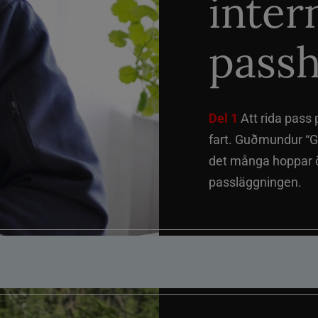
inter
passh
Del 1
Att rida pass 
fart. Guðmundur “G
det många hoppar öv
passläggningen.