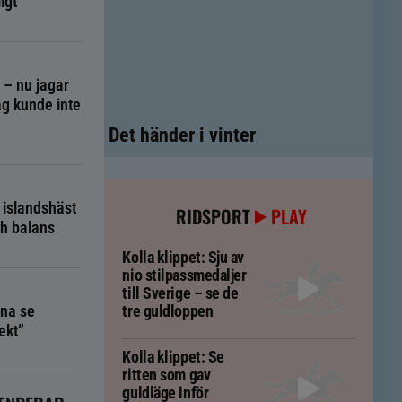
igt
g – nu jagar
g kunde inte
Det händer i vinter
 islandshäst
RIDSPORT
PLAY
ch balans
Kolla klippet: Sju av
nio stilpassmedaljer
till Sverige – se de
na se
tre guldloppen
ekt”
Kolla klippet: Se
ritten som gav
guldläge inför