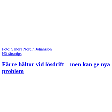
Foto: Sandra Nordin Johansson
Hästägartips
Färre hältor vid lösdrift – men kan ge nya
problem