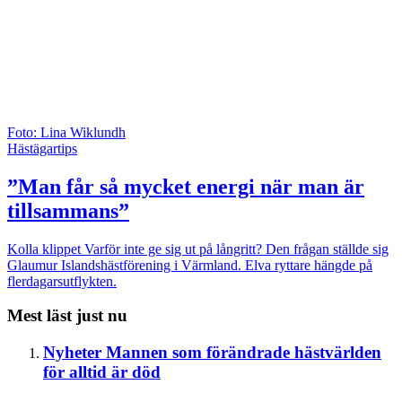
Foto: Lina Wiklundh
Hästägartips
”Man får så mycket energi när man är
tillsammans”
Kolla klippet
Varför inte ge sig ut på långritt? Den frågan ställde sig
Glaumur Islandshästförening i Värmland. Elva ryttare hängde på
flerdagarsutflykten.
Mest läst just nu
Nyheter
Mannen som förändrade hästvärlden
för alltid är död