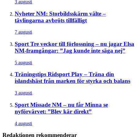
3 augusti
Nyheter
NM: Storbildsskärm välte –
tävlingarna avbröts tillfälligt
7 augusti
Sport
Tre veckor till förlossning – nu jagar Elsa
NM-framgångar: ”Jag kunde inte säga nej”
5 augusti
Träningstips
Ridsport Play – Träna din
islandshäst från marken för styrka och balans
3 augusti
Sport
Missade NM – nu får Minna se
nyförvärvet: ”Blev kär direkt”
4 augusti
Redaktionen rekommenderar