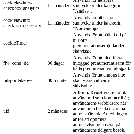
Används för att spara
cookielawinfo-
11 månader
samtycke under kategorin
checkbox-analytics
"Analys".
Används för att spara
cookielawinfo-
11 månader
samtycke under kategorin
checkbox-necessary
"Nödvändiga".
Används för att hålla koll på
hur ofta
cookieTimer
prenumerationserbjudandet
ska visas.
Används för att identifiera
flw_conn_rid
30 dagar
inloggad prenumerant samt för
hålla prenumeranten inloggad.
Används för att annons inte
ridsporttakeover
30 minuter
skall visas vid varje
sidvisning.
Adform. Registrerar ett unikt
användarid som kommer ihåg
användarens webbläsare när
användaren besöker samma
uid
2 månader
annonsnätverk. Anledningen
är för att optimera
annonsvisning baserat på
användarens tidigare besök.