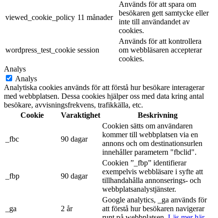
Används för att spara om
besökaren gett samtycke eller
viewed_cookie_policy
11 månader
inte till användandet av
cookies.
Används för att kontrollera
wordpress_test_cookie
session
om webbläsaren accepterar
cookies.
Analys
Analys
Analytiska cookies används för att förstå hur besökare interagerar
med webbplatsen. Dessa cookies hjälper oss med data kring antal
besökare, avvisningsfrekvens, trafikkälla, etc.
Cookie
Varaktighet
Beskrivning
Cookien sätts om användaren
kommer till webbplatsen via en
_fbc
90 dagar
annons och om destinationsurlen
innehåller parametern "fbclid".
Cookien ”_fbp” identifierar
exempelvis webbläsare i syfte att
_fbp
90 dagar
tillhandahålla annonserings- och
webbplatsanalystjänster.
Google analytics, _ga används för
_ga
2 år
att förstå hur besökaren navigerar
runt på webbplatsen.
Läs mer här