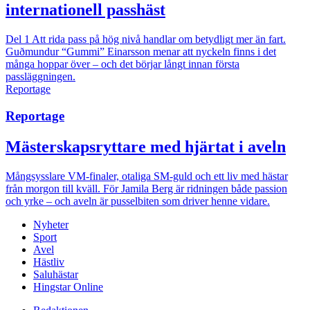
internationell passhäst
Del 1
Att rida pass på hög nivå handlar om betydligt mer än fart.
Guðmundur “Gummi” Einarsson menar att nyckeln finns i det
många hoppar över – och det börjar långt innan första
passläggningen.
Reportage
Reportage
Mästerskapsryttare med hjärtat i aveln
Mångsysslare
VM-finaler, otaliga SM-guld och ett liv med hästar
från morgon till kväll. För Jamila Berg är ridningen både passion
och yrke – och aveln är pusselbiten som driver henne vidare.
Nyheter
Sport
Avel
Hästliv
Saluhästar
Hingstar Online