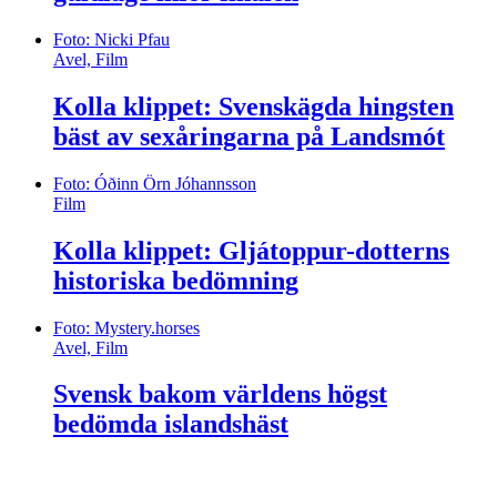
Foto: Nicki Pfau
Avel, Film
Kolla klippet: Svenskägda hingsten
bäst av sexåringarna på Landsmót
Foto: Óðinn Örn Jóhannsson
Film
Kolla klippet: Gljátoppur-dotterns
historiska bedömning
Foto: Mystery.horses
Avel, Film
Svensk bakom världens högst
bedömda islandshäst