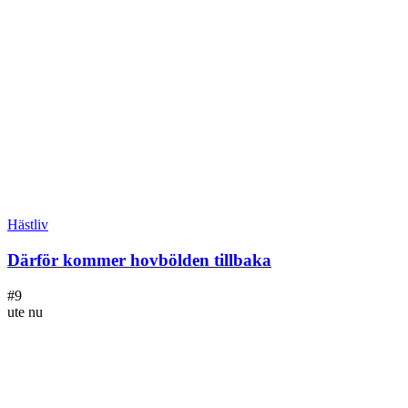
Hästliv
Därför kommer hovbölden tillbaka
#
9
ute nu