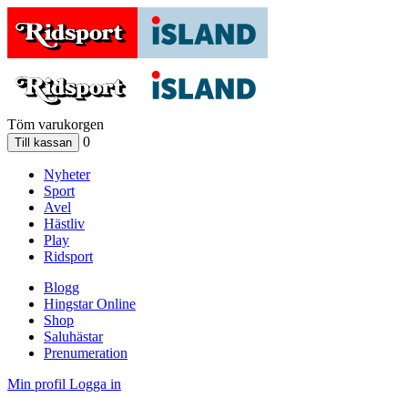
Töm varukorgen
0
Nyheter
Sport
Avel
Hästliv
Play
Ridsport
Blogg
Hingstar Online
Shop
Saluhästar
Prenumeration
Min profil
Logga in