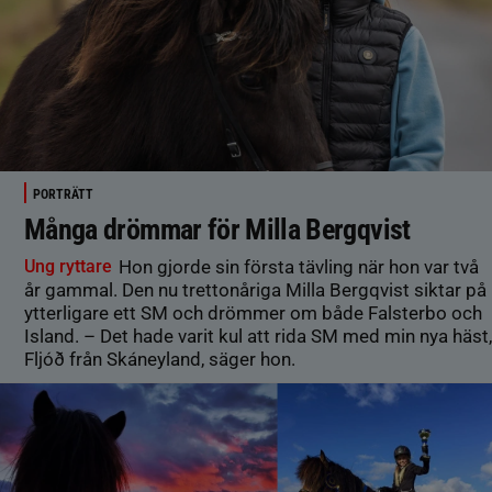
PORTRÄTT
Många drömmar för Milla Bergqvist
Ung ryttare
Hon gjorde sin första tävling när hon var två
år gammal. Den nu trettonåriga Milla Bergqvist siktar på
ytterligare ett SM och drömmer om både Falsterbo och
Island. – Det hade varit kul att rida SM med min nya häst,
Fljóð från Skáneyland, säger hon.