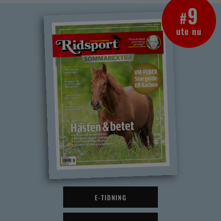
9
#
ute nu
E-TIDNING