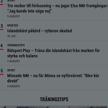
SPORT
Tre veckor till förlossning – nu jagar Elsa NM-framgångar:
”Jag kunde inte säga nej”
5 AUGUSTI
NYHETER
Islandshäst påkörd – ryttaren skadad
30 JULI
TRÄNINGSTIPS
Ridsport Play – Träna din islandshäst från marken för
styrka och balans
3 AUGUSTI
SPORT
Missade NM – nu får Minna se nyförvärvet: ”Blev kär
direkt”
4 AUGUSTI
TRÄNINGSTIPS