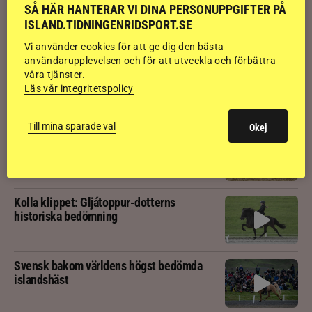
SÅ HÄR HANTERAR VI DINA PERSONUPPGIFTER PÅ
Kolla klippet: Sju av nio stilpassmedaljer
ISLAND.TIDNINGENRIDSPORT.SE
till Sverige – se de tre guldloppen
Vi använder cookies för att ge dig den bästa
användarupplevelsen och för att utveckla och förbättra
Kolla klippet: Se ritten som gav guldläge
våra tjänster.
inför finalen
Läs vår integritetspolicy
Till mina sparade val
Okej
Kolla klippet: Svenskägda hingsten bäst
av sexåringarna på Landsmót
Kolla klippet: Gljátoppur-dotterns
historiska bedömning
Svensk bakom världens högst bedömda
islandshäst