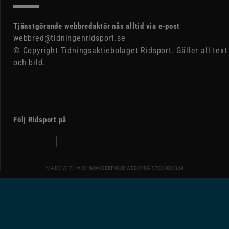
Tjänstgörande webbredaktör nås alltid via e-post
webbred@tidningenridsport.se
© Copyright Tidningsaktiebolaget Ridsport. Gäller all text
och bild.
Följ Ridsport på
MADE WITH ♥ BY
WONDERFOUR
WEBBYRÅ STOCKHOLM