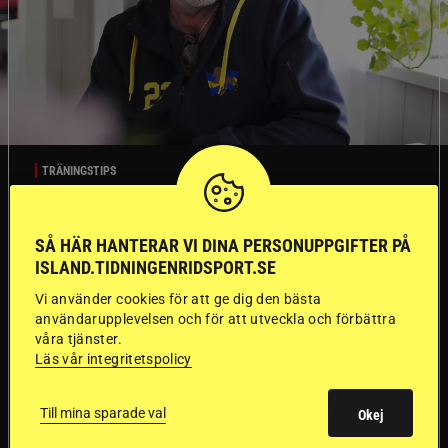
TRÄNINGSTIPS
”Gummi” berättar:
SÅ HÄR HANTERAR VI DINA PERSONUPPGIFTER PÅ
ISLAND.TIDNINGENRIDSPORT.SE
Första stegen mot
Vi använder cookies för att ge dig den bästa
en internationell
användarupplevelsen och för att utveckla och förbättra
våra tjänster.
Läs vår integritetspolicy
passhäst
Till mina sparade val
Okej
Att rida pass på hög nivå handlar om
Del 1
betydligt mer än fart. Guðmundur “Gummi”