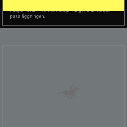
Einarsson menar att nyckeln finns i det många
hoppar över – och det börjar långt innan första
passläggningen.