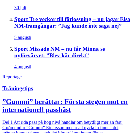
30 juli
Sport
Tre veckor till förlossning – nu jagar Elsa
NM-framgångar: ”Jag kunde inte säga nej”
5 augusti
Sport
Missade NM – nu får Minna se
nyförvärvet: ”Blev kär direkt”
4 augusti
Reportage
Träningstips
”Gummi” berättar: Första stegen mot en
internationell passhäst
Del 1
Att rida pass på hög nivå handlar om betydligt mer än fart.
Guðmundur “Gummi” Einarsson menar att nyckeln finns i det
många hoppar över – och det börjar långt innan första