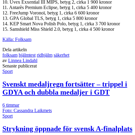
10. Uvex Exxential III MIPS, betyg 2, cirka 1 900 kronor
11. Antarès Premium Eclipse, betyg 1, cirka 5 400 kronor
12. FreeJump Voronoï, betyg 1, cirka 6 600 kronor
13. GPA Global TLS, betyg 1, cirka 5 800 kronor
14. KEP Smart Nova Polish Polo, betyg 1, cirka 3 700 kronor
15. Samshield Miss Shield 2.0, betyg 1, cirka 4 500 kronor
Källa: Folksam
Dela artikeln
folksam
hjälmtest
ridhjälm
säkerhet
av
Linnea Lindahl
Senast
e
publicerat
Sport
Svenskt medaljregn fortsätter – trippel i
GDYA och dubbla medaljer i GDT
6 timmar
Foto: Cassandra Laikmets
Sport
Strykning öppnade för svensk A-finalplats