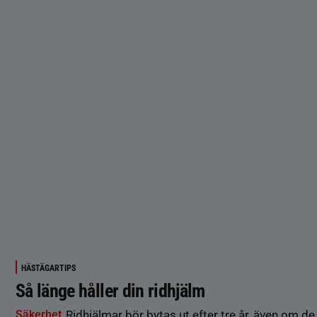
HÄSTÄGARTIPS
Så länge håller din ridhjälm
Säkerhet
Ridhjälmar bör bytas ut efter tre år, även om de