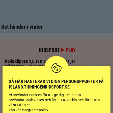
Det händer i vinter
RIDSPORT
PLAY
Kolla klippet: Sju av nio stilpassmedaljer
till Sverige – se de tre guldloppen
SÅ HÄR HANTERAR VI DINA PERSONUPPGIFTER PÅ
Kolla klippet: Se ritten som gav guldläge
ISLAND.TIDNINGENRIDSPORT.SE
inför finalen
Vi använder cookies för att ge dig den bästa
användarupplevelsen och för att utveckla och förbättra
våra tjänster.
Kolla klippet: Svenskägda hingsten bäst
Läs vår integritetspolicy
av sexåringarna på Landsmót