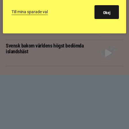
Till mina sparade val
Okej
Kolla klippet: Gljátoppur-dotterns
historiska bedömning
Svensk bakom världens högst bedömda
islandshäst