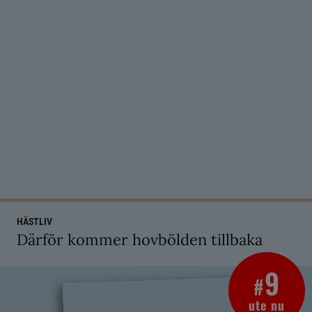
HÄSTLIV
Därför kommer hovbölden tillbaka
9
#
ute nu