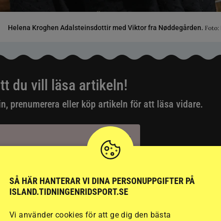
Helena Kroghen Adalsteinsdottir med Viktor fra Nøddegården.
Foto:
tt du vill läsa artikeln!
in, prenumerera eller köp artikeln för att läsa vidare.
ig skapat ett digitalt konto?
SÅ HÄR HANTERAR VI DINA PERSONUPPGIFTER PÅ
ISLAND.TIDNINGENRIDSPORT.SE
idsport från 119:-/mån
Vi använder cookies för att ge dig den bästa