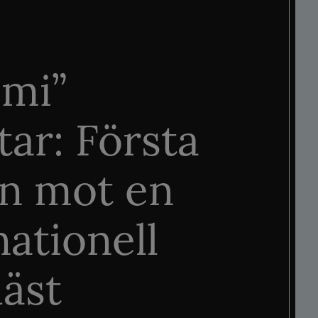
mi”
tar: Första
n mot en
nationell
äst