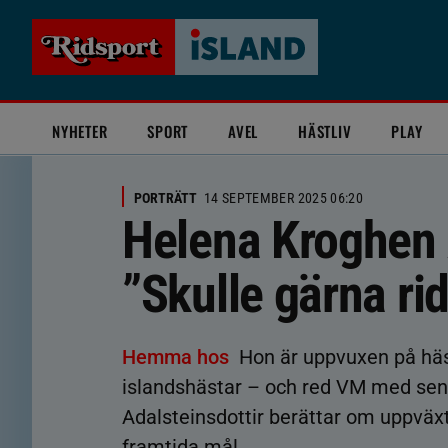
NYHETER
SPORT
AVEL
HÄSTLIV
PLAY
PORTRÄTT
14 SEPTEMBER 2025 06:20
Helena Kroghen 
”Skulle gärna rid
Hemma hos
Hon är uppvuxen på häs
islandshästar – och red VM med sen
Adalsteinsdottir berättar om uppväxt
framtida mål.