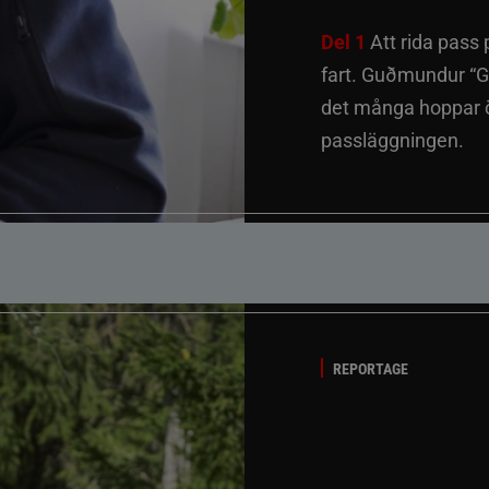
Del 1
Att rida pass 
fart. Guðmundur “G
det många hoppar öv
passläggningen.
REPORTAGE