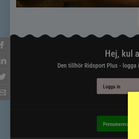
Hej, kul a
Den tillhör Ridsport Plus - logga 
Logga in
Aldr
Prenumerera på R