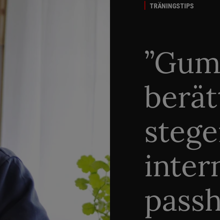
TRÄNINGSTIPS
”Gum
berät
stege
inter
passh