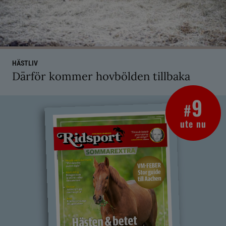
HÄSTLIV
Därför kommer hovbölden tillbaka
9
#
ute nu