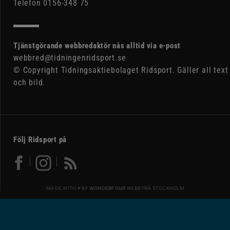
Telefon 0156-348 75
Tjänstgörande webbredaktör nås alltid via e-post
webbred@tidningenridsport.se
© Copyright Tidningsaktiebolaget Ridsport. Gäller all text
och bild.
Följ Ridsport på
MADE WITH ♥ BY
WONDERFOUR
WEBBYRÅ STOCKHOLM