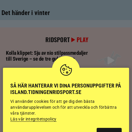
Det händer i vinter
RIDSPORT
PLAY
Kolla klippet: Sju av nio stilpassmedaljer
till Sverige – se de tre guldloppen
Kolla klippet: Se ritten som gav guldläge
inför finalen
SÅ HÄR HANTERAR VI DINA PERSONUPPGIFTER PÅ
ISLAND.TIDNINGENRIDSPORT.SE
Vi använder cookies för att ge dig den bästa
Kolla klippet: Svenskägda hingsten bäst
användarupplevelsen och för att utveckla och förbättra
av sexåringarna på Landsmót
våra tjänster.
Läs vår integritetspolicy