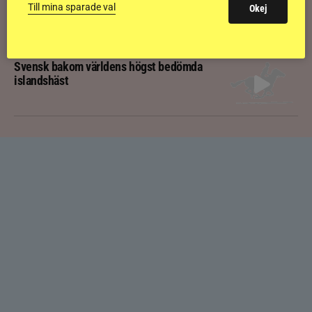
Kolla klippet: Gljátoppur-dotterns
Till mina sparade val
Okej
historiska bedömning
Svensk bakom världens högst bedömda
islandshäst