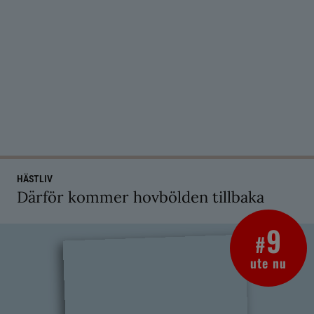
HÄSTLIV
Därför kommer hovbölden tillbaka
9
#
ute nu