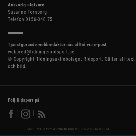
Ansvarig utgivare
Susanne Tornberg
Telefon 0156-348 75
Tjänstgörande webbredaktör nås alltid via e-post
webbred@tidningenridsport.se
© Copyright Tidningsaktiebolaget Ridsport. Gäller all text
och bild.
Följ Ridsport på
MADE WITH ♥ BY
WONDERFOUR
WEBBYRÅ STOCKHOLM