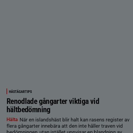
HÄSTÄGARTIPS
Renodlade gångarter viktiga vid
hältbedömning
Hälta
När en islandshäst blir halt kan rasens register av
flera gångarter innebära att den inte håller traven vid
bedömningen, utan istället uppvisar en blandning av