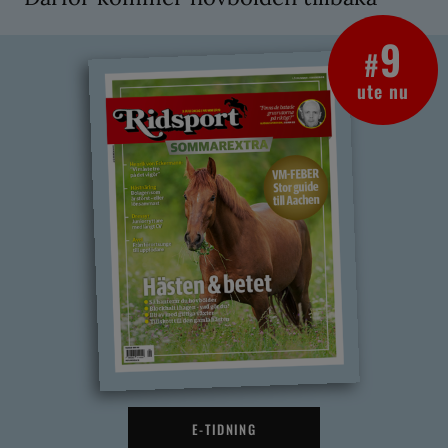
9
#
ute nu
E-TIDNING