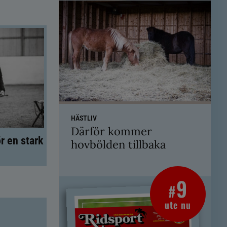
HÄSTLIV
Därför kommer
r en stark
hovbölden tillbaka
9
#
ute nu