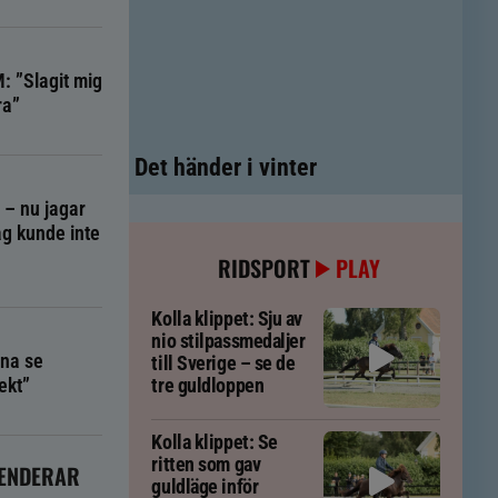
: ”Slagit mig
ra”
Det händer i vinter
g – nu jagar
g kunde inte
RIDSPORT
PLAY
Kolla klippet: Sju av
nio stilpassmedaljer
na se
till Sverige – se de
ekt”
tre guldloppen
Kolla klippet: Se
ritten som gav
ENDERAR
guldläge inför