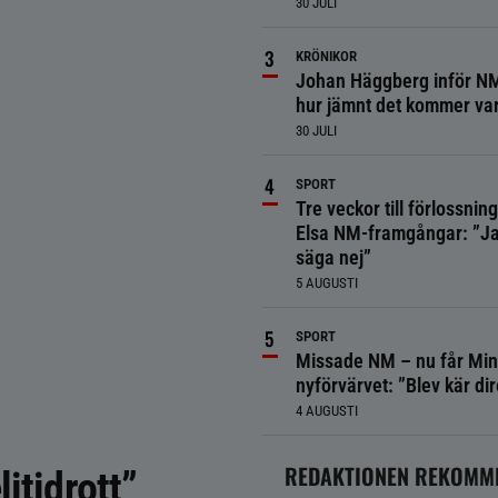
30 JULI
KRÖNIKOR
Johan Häggberg inför NM
hur jämnt det kommer va
30 JULI
SPORT
Tre veckor till förlossnin
Elsa NM-framgångar: ”Ja
säga nej”
5 AUGUSTI
SPORT
Missade NM – nu får Min
nyförvärvet: ”Blev kär dir
4 AUGUSTI
REDAKTIONEN REKOMM
itidrott”