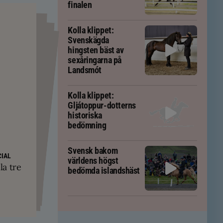
finalen
Kolla klippet:
Svenskägda
hingsten bäst av
sexåringarna på
Landsmót
Kolla klippet:
Gljátoppur-dotterns
historiska
bedömning
PS
Svensk bakom
yskland och
ft – men kan
IAL
världens högst
ävs för att
kningar
la tre
em
bedömda islandshäst
tölten