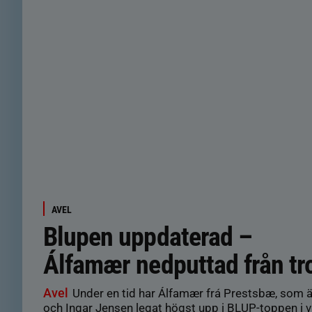
AVEL
Blupen uppdaterad –
Álfamær nedputtad från tr
Avel
Under en tid har Álfamær frá Prestsbæ, som ä
och Ingar Jensen legat högst upp i BLUP-toppen i v