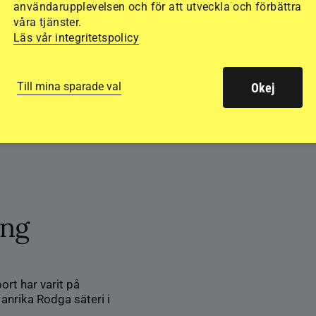
användarupplevelsen och för att utveckla och förbättra
våra tjänster.
Läs vår integritetspolicy
Till mina sparade val
Okej
ing
ort har varit på
anrika Rodga säteri i