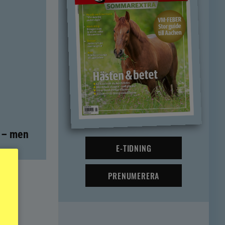
t – men
E-TIDNING
PRENUMERERA