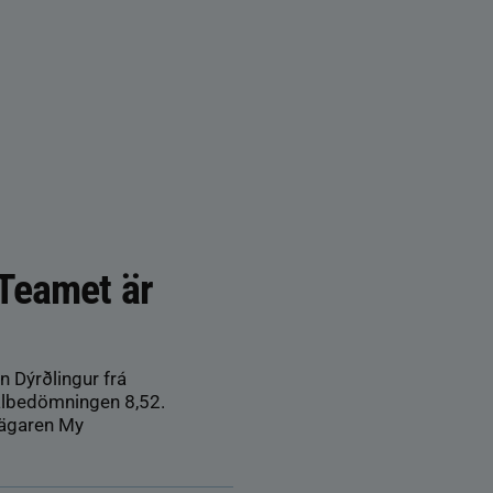
Teamet är
n Dýrðlingur frá
albedömningen 8,52.
r ägaren My