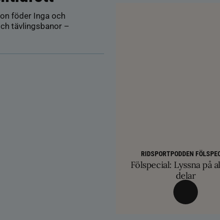
on föder Inga och
ch tävlingsbanor –
AVEL
HÄSTÄGARTI
SM-finalist till T
TRÄNINGSTIPS
Färre hältor vid lösdri
RIDSPORTPODDEN FÖLSPEC
Balans och lösgjordhet kr
exklusiva betäc
Fölspecial: Lyssna på al
ge nya probl
övervinna travtakt i 
delar