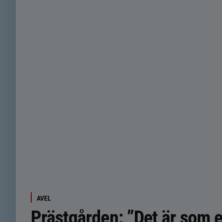
AVEL
Prästgården: ”Det är som el