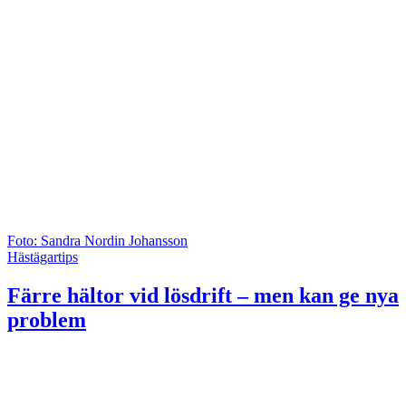
Foto: Sandra Nordin Johansson
Hästägartips
Färre hältor vid lösdrift – men kan ge nya
problem