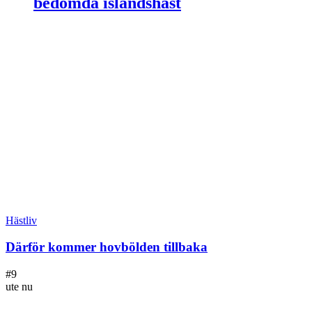
bedömda islandshäst
Hästliv
Därför kommer hovbölden tillbaka
#
9
ute nu