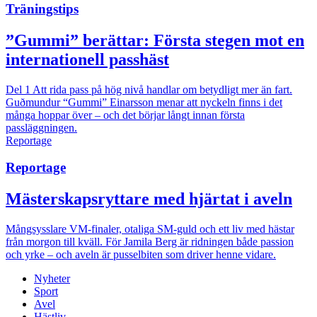
Träningstips
”Gummi” berättar: Första stegen mot en
internationell passhäst
Del 1
Att rida pass på hög nivå handlar om betydligt mer än fart.
Guðmundur “Gummi” Einarsson menar att nyckeln finns i det
många hoppar över – och det börjar långt innan första
passläggningen.
Reportage
Reportage
Mästerskapsryttare med hjärtat i aveln
Mångsysslare
VM-finaler, otaliga SM-guld och ett liv med hästar
från morgon till kväll. För Jamila Berg är ridningen både passion
och yrke – och aveln är pusselbiten som driver henne vidare.
Nyheter
Sport
Avel
Hästliv