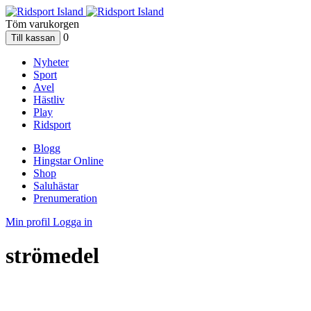
Töm varukorgen
0
Nyheter
Sport
Avel
Hästliv
Play
Ridsport
Blogg
Hingstar Online
Shop
Saluhästar
Prenumeration
Min profil
Logga in
strömedel