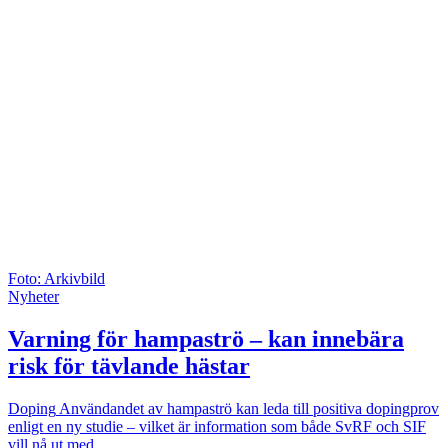
Foto: Arkivbild
Nyheter
Varning för hampaströ – kan innebära
risk för tävlande hästar
Doping
Användandet av hampaströ kan leda till positiva dopingprov
enligt en ny studie – vilket är information som både SvRF och SIF
vill nå ut med.