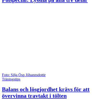
Fölspecial: Lyssna på alla tre delar
Foto: Silja Ösp Jóhannsdottir
Träningstips
Balans och lösgjordhet krävs för att
övervinna travtakt i tölten