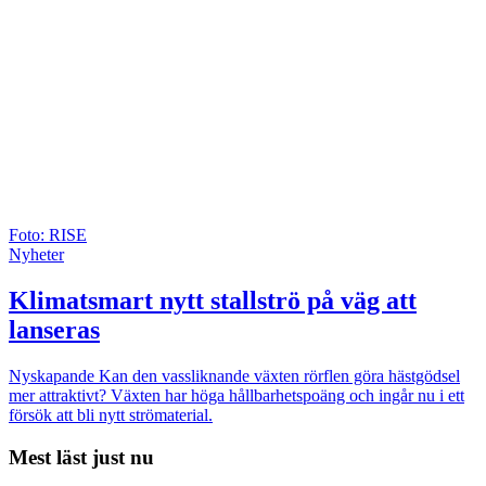
Foto: RISE
Nyheter
Klimatsmart nytt stallströ på väg att
lanseras
Nyskapande
Kan den vassliknande växten rörflen göra hästgödsel
mer attraktivt? Växten har höga hållbarhetspoäng och ingår nu i ett
försök att bli nytt strömaterial.
Mest läst just nu