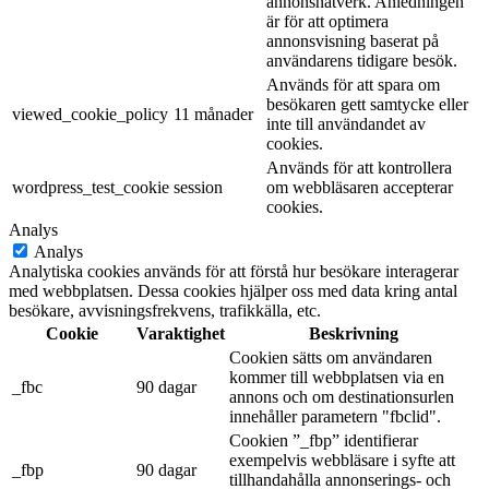
annonsnätverk. Anledningen
är för att optimera
annonsvisning baserat på
användarens tidigare besök.
Används för att spara om
besökaren gett samtycke eller
viewed_cookie_policy
11 månader
inte till användandet av
cookies.
Används för att kontrollera
wordpress_test_cookie
session
om webbläsaren accepterar
cookies.
Analys
Analys
Analytiska cookies används för att förstå hur besökare interagerar
med webbplatsen. Dessa cookies hjälper oss med data kring antal
besökare, avvisningsfrekvens, trafikkälla, etc.
Cookie
Varaktighet
Beskrivning
Cookien sätts om användaren
kommer till webbplatsen via en
_fbc
90 dagar
annons och om destinationsurlen
innehåller parametern "fbclid".
Cookien ”_fbp” identifierar
exempelvis webbläsare i syfte att
_fbp
90 dagar
tillhandahålla annonserings- och