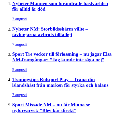
Nyheter
Mannen som förändrade hästvärlden
för alltid är död
3 augusti
Nyheter
NM: Storbildsskärm välte –
tävlingarna avbröts tillfälligt
7 augusti
Sport
Tre veckor till förlossning – nu jagar Elsa
NM-framgångar: ”Jag kunde inte säga nej”
5 augusti
Träningstips
Ridsport Play – Träna din
islandshäst från marken för styrka och balans
3 augusti
Sport
Missade NM – nu får Minna se
nyförvärvet: ”Blev kär direkt”