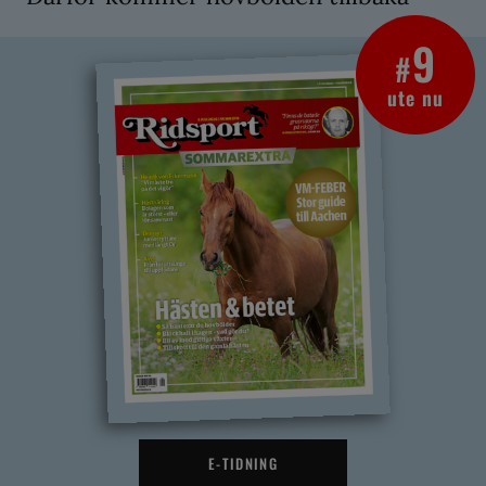
9
#
ute nu
E-TIDNING