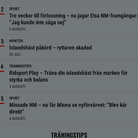
SPORT
Tre veckor till förlossning – nu jagar Elsa NM-framgångar:
”Jag kunde inte säga nej”
5 AUGUSTI
NYHETER
Islandshäst påkörd – ryttaren skadad
30 JULI
TRÄNINGSTIPS
Ridsport Play – Träna din islandshäst från marken för
styrka och balans
3 AUGUSTI
SPORT
Missade NM – nu får Minna se nyförvärvet: ”Blev kär
direkt”
4 AUGUSTI
TRÄNINGSTIPS