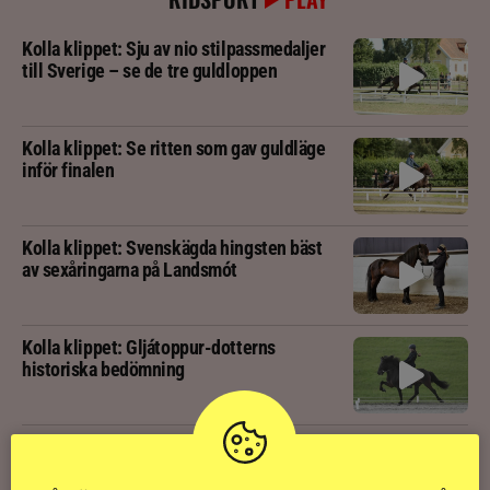
Kolla klippet: Sju av nio stilpassmedaljer
till Sverige – se de tre guldloppen
Kolla klippet: Se ritten som gav guldläge
inför finalen
Kolla klippet: Svenskägda hingsten bäst
av sexåringarna på Landsmót
Kolla klippet: Gljátoppur-dotterns
historiska bedömning
Svensk bakom världens högst bedömda
islandshäst