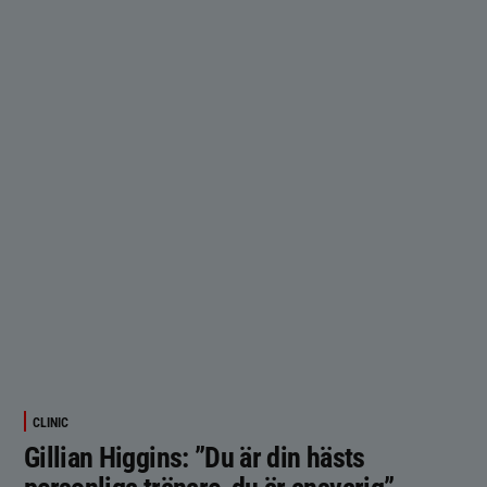
CLINIC
Gillian Higgins: ”Du är din hästs