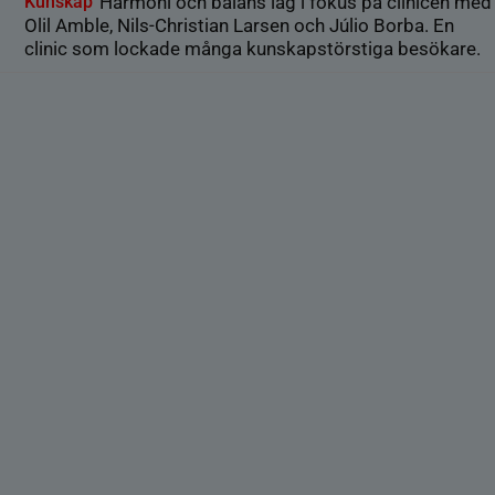
Kunskap
Harmoni och balans låg i fokus på clinicen med
Olil Amble, Nils-Christian Larsen och Júlio Borba. En
clinic som lockade många kunskapstörstiga besökare.