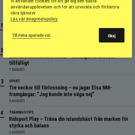
Vi använder cookies för att ge dig den bästa
användarupplevelsen och för att utveckla och förbättra
MEST LÄST JUST NU
våra tjänster.
Läs vår integritetspolicy
NYHETER
Mannen som förändrade hästvärlden för alltid är död
Till mina sparade val
Okej
3 AUGUSTI
NYHETER
NM: Storbildsskärm välte – tävlingarna avbröts
tillfälligt
7 AUGUSTI
SPORT
Tre veckor till förlossning – nu jagar Elsa NM-
framgångar: ”Jag kunde inte säga nej”
5 AUGUSTI
TRÄNINGSTIPS
Ridsport Play – Träna din islandshäst från marken för
styrka och balans
3 AUGUSTI