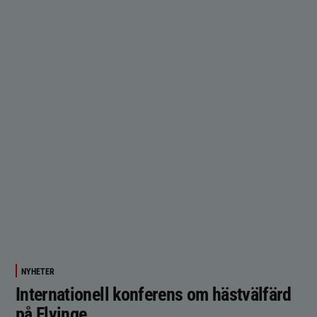
NYHETER
Internationell konferens om hästvälfärd
på Flyinge