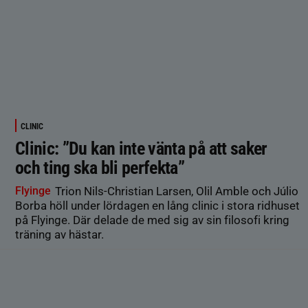
CLINIC
Clinic: ”Du kan inte vänta på att saker
och ting ska bli perfekta”
Flyinge
Trion Nils-Christian Larsen, Olil Amble och Júlio
Borba höll under lördagen en lång clinic i stora ridhuset
på Flyinge. Där delade de med sig av sin filosofi kring
träning av hästar.