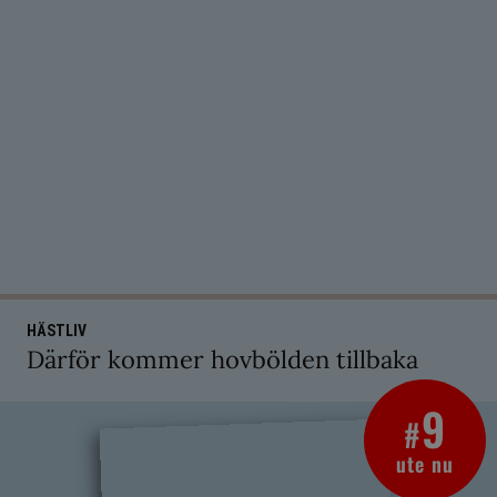
HÄSTLIV
Därför kommer hovbölden tillbaka
9
#
ute nu