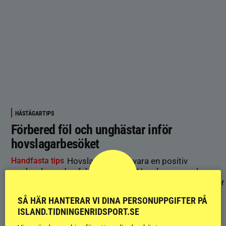
HÄSTÄGARTIPS
Förbered föl och unghästar inför
hovslagarbesöket
Handfasta tips
Hovslagaren ska vara en positiv
upplevelse redan från tidig ålder. Hovslagaren och
Flyingeläraren Tommy Svensson tipsar om hur du lägger
grunden för trygg och säker verkning redan hos fölet.
SÅ HÄR HANTERAR VI DINA PERSONUPPGIFTER PÅ
ISLAND.TIDNINGENRIDSPORT.SE
ÄLDRE ARTIKLAR ›