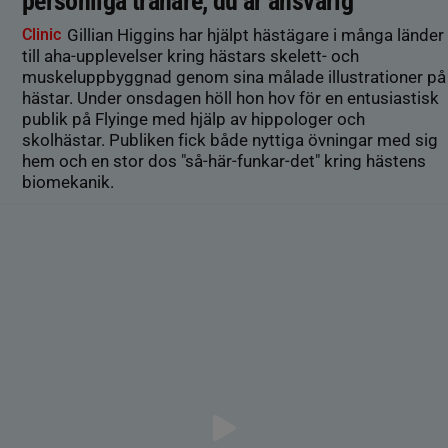
personliga tränare, du är ansvarig”
Clinic
Gillian Higgins har hjälpt hästägare i många länder
till aha-upplevelser kring hästars skelett- och
muskeluppbyggnad genom sina målade illustrationer på
hästar. Under onsdagen höll hon hov för en entusiastisk
publik på Flyinge med hjälp av hippologer och
skolhästar. Publiken fick både nyttiga övningar med sig
hem och en stor dos "så-här-funkar-det" kring hästens
biomekanik.