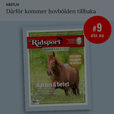
HÄSTLIV
Därför kommer hovbölden tillbaka
9
#
ute nu