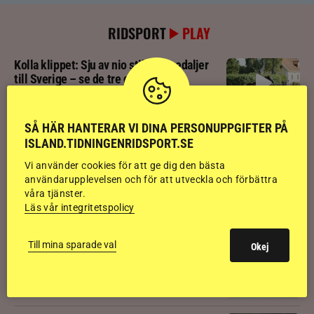
RIDSPORT
PLAY
Kolla klippet: Sju av nio stilpassmedaljer
till Sverige – se de tre guldloppen
SÅ HÄR HANTERAR VI DINA PERSONUPPGIFTER PÅ
Kolla klippet: Se ritten som gav guldläge
inför finalen
ISLAND.TIDNINGENRIDSPORT.SE
Vi använder cookies för att ge dig den bästa
användarupplevelsen och för att utveckla och förbättra
Kolla klippet: Svenskägda hingsten bäst
våra tjänster.
av sexåringarna på Landsmót
Läs vår integritetspolicy
Till mina sparade val
Okej
Kolla klippet: Gljátoppur-dotterns
historiska bedömning