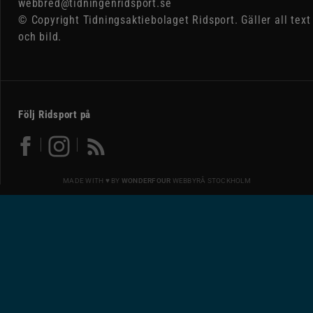
webbred@tidningenridsport.se
© Copyright Tidningsaktiebolaget Ridsport. Gäller all text
och bild.
Följ Ridsport på
MADE WITH ♥ BY
WONDERFOUR
WEBBYRÅ STOCKHOLM