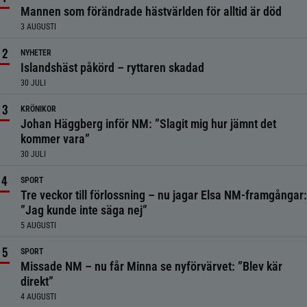
Mannen som förändrade hästvärlden för alltid är död
3 AUGUSTI
NYHETER
Islandshäst påkörd – ryttaren skadad
30 JULI
KRÖNIKOR
Johan Häggberg inför NM: ”Slagit mig hur jämnt det
kommer vara”
30 JULI
SPORT
Tre veckor till förlossning – nu jagar Elsa NM-framgångar:
”Jag kunde inte säga nej”
5 AUGUSTI
SPORT
Missade NM – nu får Minna se nyförvärvet: ”Blev kär
direkt”
4 AUGUSTI