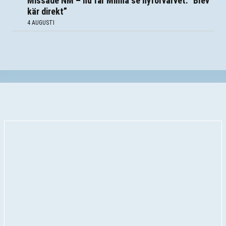
Missade NM – nu får Minna se nyförvärvet: ”Blev
kär direkt”
4 AUGUSTI