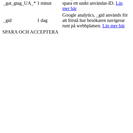
_gat_gtag_UA_*
1 minut
spara ett unikt användar-ID.
Läs
mer här
Google analytics, _gid används för
_gid
1 dag
att förstå hur besökaren navigerar
runt på webbplatsen.
Läs mer här
SPARA OCH ACCEPTERA