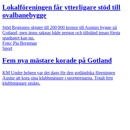
Lokalföreningen får ytterligare stöd till
ovalbanebygge
Stöd
Regionen skjuter till 200 000 kronor till Austurs bygge på
Gotland, men ännu saknas både pengar och tillstånd innan första
spadtaget kan tas.
Foto: Pia Bergman
Sport
Fem nya mästare korade på Gotland
KM
Under helgen var det dags för den gotländska föreningen
Austur att kora sina klubbmästare i sportgrenarna. Totalt fem
klubbmästare utsågs.