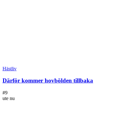
Hästliv
Därför kommer hovbölden tillbaka
#
9
ute nu