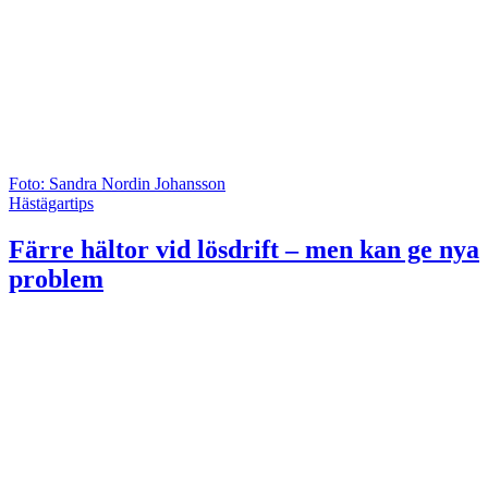
Foto: Sandra Nordin Johansson
Hästägartips
Färre hältor vid lösdrift – men kan ge nya
problem