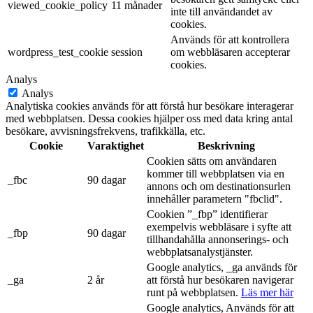
viewed_cookie_policy
11 månader
inte till användandet av
cookies.
Används för att kontrollera
wordpress_test_cookie
session
om webbläsaren accepterar
cookies.
Analys
Analys
Analytiska cookies används för att förstå hur besökare interagerar
med webbplatsen. Dessa cookies hjälper oss med data kring antal
besökare, avvisningsfrekvens, trafikkälla, etc.
Cookie
Varaktighet
Beskrivning
Cookien sätts om användaren
kommer till webbplatsen via en
_fbc
90 dagar
annons och om destinationsurlen
innehåller parametern "fbclid".
Cookien ”_fbp” identifierar
exempelvis webbläsare i syfte att
_fbp
90 dagar
tillhandahålla annonserings- och
webbplatsanalystjänster.
Google analytics, _ga används för
_ga
2 år
att förstå hur besökaren navigerar
runt på webbplatsen.
Läs mer här
Google analytics, Används för att