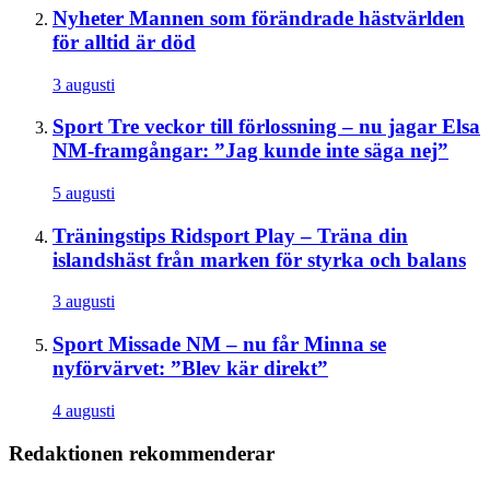
Nyheter
Mannen som förändrade hästvärlden
för alltid är död
3 augusti
Sport
Tre veckor till förlossning – nu jagar Elsa
NM-framgångar: ”Jag kunde inte säga nej”
5 augusti
Träningstips
Ridsport Play – Träna din
islandshäst från marken för styrka och balans
3 augusti
Sport
Missade NM – nu får Minna se
nyförvärvet: ”Blev kär direkt”
4 augusti
Redaktionen rekommenderar