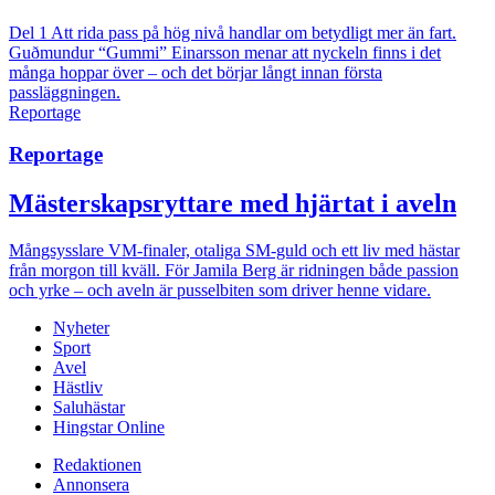
Del 1
Att rida pass på hög nivå handlar om betydligt mer än fart.
Guðmundur “Gummi” Einarsson menar att nyckeln finns i det
många hoppar över – och det börjar långt innan första
passläggningen.
Reportage
Reportage
Mästerskapsryttare med hjärtat i aveln
Mångsysslare
VM-finaler, otaliga SM-guld och ett liv med hästar
från morgon till kväll. För Jamila Berg är ridningen både passion
och yrke – och aveln är pusselbiten som driver henne vidare.
Nyheter
Sport
Avel
Hästliv
Saluhästar
Hingstar Online
Redaktionen
Annonsera