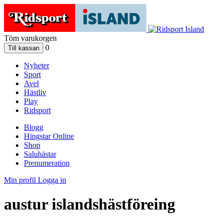
Töm varukorgen
0
Nyheter
Sport
Avel
Hästliv
Play
Ridsport
Blogg
Hingstar Online
Shop
Saluhästar
Prenumeration
Min profil
Logga in
austur islandshästföreing