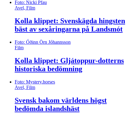
Foto: Nicki Pfau
Avel, Film
Kolla klippet: Svenskägda hingsten
bäst av sexåringarna på Landsmót
Foto: Óðinn Örn Jóhannsson
Film
Kolla klippet: Gljátoppur-dotterns
historiska bedömning
Foto: Mystery.horses
Avel, Film
Svensk bakom världens högst
bedömda islandshäst