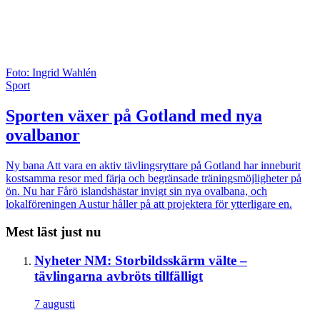
Foto: Ingrid Wahlén
Sport
Sporten växer på Gotland med nya
ovalbanor
Ny bana
Att vara en aktiv tävlingsryttare på Gotland har inneburit
kostsamma resor med färja och begränsade träningsmöjligheter på
ön. Nu har Fårö islandshästar invigt sin nya ovalbana, och
lokalföreningen Austur håller på att projektera för ytterligare en.
Mest läst just nu
Nyheter
NM: Storbildsskärm välte –
tävlingarna avbröts tillfälligt
7 augusti